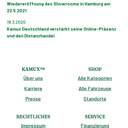
Rückläufern oder vor dem Verkauf lohnt sich
Insgesamt gilt: Auf richtige
Wiedereröffnung des Showrooms in Hamburg am
eine professionelle Ausbesserung, da jeder
Autopflegeprodukte zurückzugreifen ist
22.5.2021
Kratzer den Fahrzeugwert mindern kann. Hol
sicherer und wirkungsvoller.
18.3.2020
dir am besten einen Kostenvoranschlag ein
Kamux Deutschland verstärkt seine Online-Präsenz
und entscheide dann, ob sich die Reparatur für
und den Distanzhandel
dich lohnt.
KAMUX™
SHOP
Über uns
Alle Kategorien
Karriere
Alle Fahrzeuge
Presse
Standorte
RECHTLICHES
SERVICE
Impressum
Finanzierung