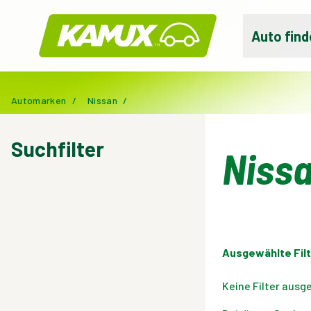
Kamux
Auto find
Automarken
/
Nissan
/
Suchfilter
Niss
Ausgewählte Filt
Keine Filter ausg