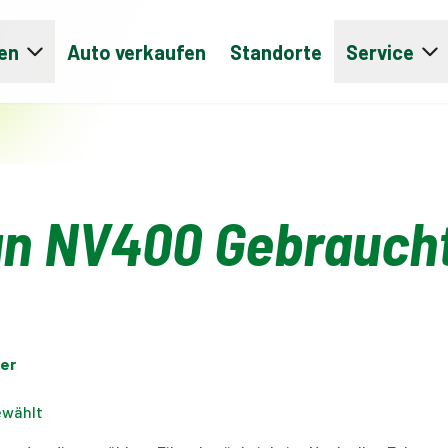
en
Auto verkaufen
Standorte
Service
an NV400 Gebrauc
er
ewählt