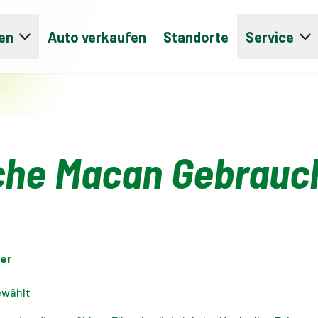
en
Auto verkaufen
Standorte
Service
che Macan Gebrauc
er
ewählt