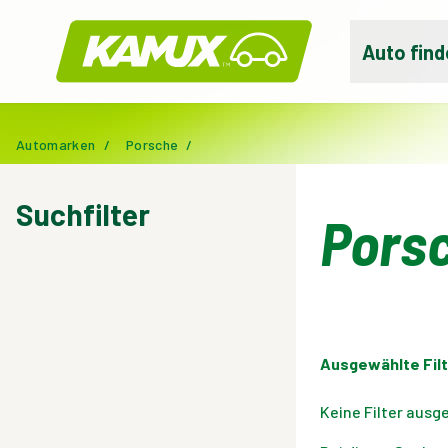
Kamux
Auto find
Automarken
/
Porsche
/
Suchfilter
Pors
Ausgewählte Filt
Keine Filter ausg