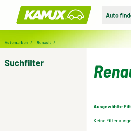
Kamux
Auto find
Automarken
/
Renault
/
Suchfilter
Rena
Ausgewählte Filt
Keine Filter ausg