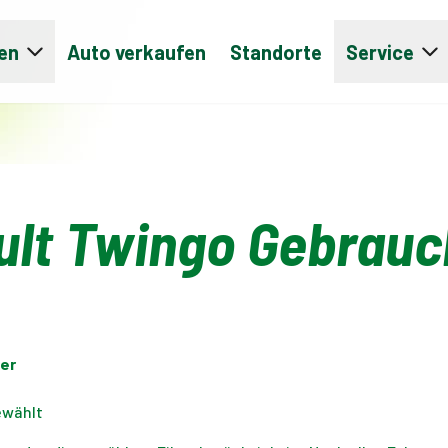
en
Auto verkaufen
Standorte
Service
ult Twingo Gebrau
er
ewählt