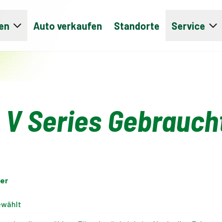
en
Auto verkaufen
Standorte
Service
o V Series Gebrauc
er
ewählt