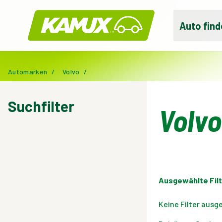
Kamux
Auto find
Automarken
/
Volvo
/
Suchfilter
Volv
Ausgewählte Filt
Keine Filter ausg